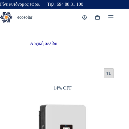
Γίνε αυτόνομος τώρα. Τηλ: 694 88 31 100
ecosolar
Αρχική σελίδα
/
apothikeusi
apothikeusi
14% OFF