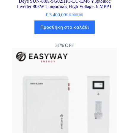
Deye SUN-80K-SG02HP3-EU-EM6 Υβριδικός
Inverter 80kW Τριφασικός High Voltage: 6 MPPT
€
5.400,00
€
6.900,00
Προσθήκη στο καλάθι
31% OFF