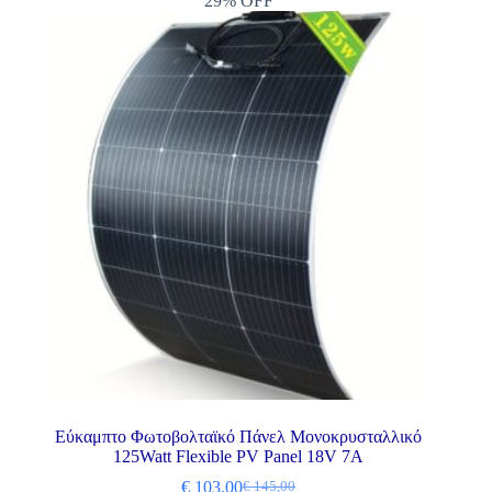
29% OFF
Εύκαμπτο Φωτοβολταϊκό Πάνελ Μονοκρυσταλλικό
125Watt Flexible PV Panel 18V 7A
€
103,00
€
145,00