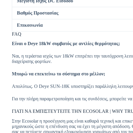
Μέγιστη Ισχύς DC Εισόδου
Βαθμός Προστασίας
Επικοινωνία
FAQ
Είναι ο Deye 18kW συμβατός με αντλίες θερμότητας;
Ναι, η τεράστια ισχύς των 18kW επιτρέπει την ταυτόχρονη λε
διαχείρισης φορτίων.
Μπορώ να επεκτείνω το σύστημα στο μέλλον;
Απολύτως. Ο Deye SUN-18K υποστηρίζει παράλληλη λειτουργία
Για την πλήρη παραμετροποίηση και τις συνδέσεις, μπορείτε να
ΓΙΑΤΙ ΝΑ ΕΜΠΙΣΤΕΥΤΕΙΤΕ ΤΗΝ ECOSOLAR | WHY T
Στην Ecosolar η προσέγγιση μας είναι καθαρά τεχνική και επι
μηχανικούς ώστε η επένδυση σας να έχει τη μέγιστη απόδοσ
σας να πετύχετε σημαντική εξοικονόμηση χρημάτων από τον πρώ