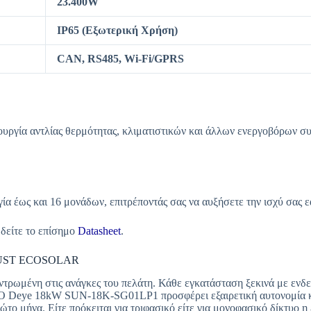
23.400W
IP65 (Εξωτερική Χρήση)
CAN, RS485, Wi-Fi/GPRS
ιτουργία αντλίας θερμότητας, κλιματιστικών και άλλων ενεργοβόρων 
 έως και 16 μονάδων, επιτρέποντάς σας να αυξήσετε την ισχύ σας ε
 δείτε το επίσημο
Datasheet
.
RUST ECOSOLAR
κεντρωμένη στις ανάγκες του πελάτη. Κάθε εγκατάσταση ξεκινά με ενδ
η. Ο Deye 18kW SUN-18K-SG01LP1 προσφέρει εξαιρετική αυτονομία κ
το μήνα. Είτε πρόκειται για τριφασικό είτε για μονοφασικό δίκτυο η