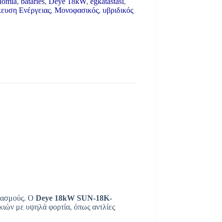
nomia
,
bataries
,
Deye 18kW
,
egkatastasi
,
ευση Ενέργειας
,
Μονοφασικός
,
υβριδικός
ριασμούς. Ο
Deye 18kW SUN-18K-
ικιών με υψηλά φορτία, όπως αντλίες