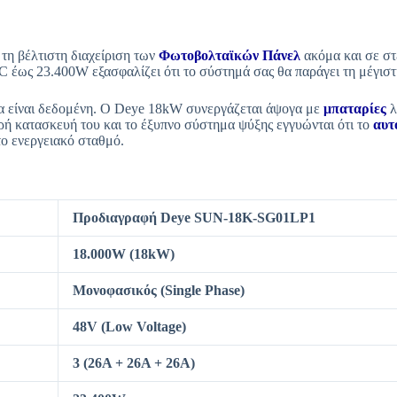
τη βέλτιστη διαχείριση των
Φωτοβολταϊκών Πάνελ
ακόμα και σε στ
DC έως 23.400W εξασφαλίζει ότι το σύστημά σας θα παράγει τη μέγισ
εια είναι δεδομένη. Ο Deye 18kW συνεργάζεται άψογα με
μπαταρίες
λ
ρή κατασκευή του και το έξυπνο σύστημα ψύξης εγγυώνται ότι το
αυτ
το ενεργειακό σταθμό.
Προδιαγραφή Deye SUN-18K-SG01LP1
18.000W (18kW)
Μονοφασικός (Single Phase)
48V (Low Voltage)
3 (26A + 26A + 26A)