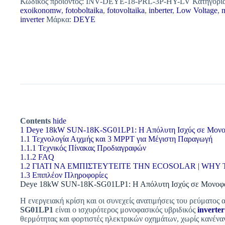
Κωδικός προϊόντος:
INV-DEYE-18-PRL-3P-HY-LV
Κατηγορί
exoikonomw
,
fotoboltaika
,
fotovoltaika
,
inberter
,
Low Voltage
,
inverter
Μάρκα:
DEYE
Contents
hide
1
Deye 18kW SUN-18K-SG01LP1: Η Απόλυτη Ισχύς σε Μονοφα
1.1
Τεχνολογία Αιχμής και 3 MPPT για Μέγιστη Παραγωγή
1.1.1
Τεχνικός Πίνακας Προδιαγραφών
1.1.2
FAQ
1.2
ΓΙΑΤΙ ΝΑ ΕΜΠΙΣΤΕΥΤΕΙΤΕ ΤΗΝ ECOSOLAR | WHY
1.3
Επιπλέον Πληροφορίες
Deye 18kW SUN-18K-SG01LP1: Η Απόλυτη Ισχύς σε Μονοφασ
Η ενεργειακή κρίση και οι συνεχείς ανατιμήσεις του ρεύματο
SG01LP1
είναι ο ισχυρότερος μονοφασικός υβριδικός
inverter
θερμότητας και φορτιστές ηλεκτρικών οχημάτων, χωρίς κανέν