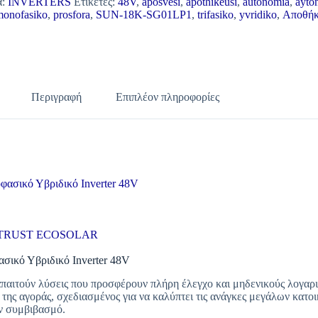
α:
INVERTERS
Ετικέτες:
48V
,
aposvesi
,
apothikeusi
,
autonomia
,
ayto
monofasiko
,
prosfora
,
SUN-18K-SG01LP1
,
trifasiko
,
yvridiko
,
Αποθήκ
Περιγραφή
Επιπλέον πληροφορίες
σικό Υβριδικό Inverter 48V
 TRUST ECOSOLAR
ικό Υβριδικό Inverter 48V
ς απαιτούν λύσεις που προσφέρουν πλήρη έλεγχο και μηδενικούς λογα
της αγοράς, σχεδιασμένος για να καλύπτει τις ανάγκες μεγάλων κατο
αν συμβιβασμό.