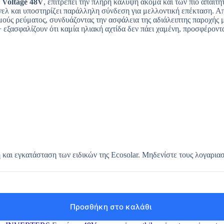
 Voltage 48V
, επιτρέπει την πλήρη κάλυψη ακόμα και των πιο απαιτ
νελ και υποστηρίζει παράλληλη σύνδεση για μελλοντική επέκταση. Απο
ούς ρεύματος, συνδυάζοντας την ασφάλεια της αδιάλειπτης παροχής μ
+ εξασφαλίζουν ότι καμία ηλιακή αχτίδα δεν πάει χαμένη, προσφέρον
η και εγκατάσταση των ειδικών της Ecosolar. Μηδενίστε τους λογαρι
Προσθήκη στο καλάθι