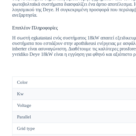
φωτοβολταϊκά συστήματα διασφαλίζει ένα άρτιο αποτέλεσμα. Η
λογισμικού της Deye. Η συγκεκριμένη προσφορά που περιλαμβάνει
ανεξαρτησία.
Επιπλέον Πληροφορίες
Η σωστή egkatastasi ενός συστήματος 18kW απαιτεί εξειδικευμέ
συστήματα που εστιάζουν στην apothikeusi ενέργειας με ασφάλε
inberter είναι ασυναγώνιστη. Διαθέτουμε τις καλύτερες prosfo
yvridiko Deye 18kW είναι η εγγύηση για φθηνό και αξιόπιστο ρ
Color
Kw
Voltage
Parallel
Grid type