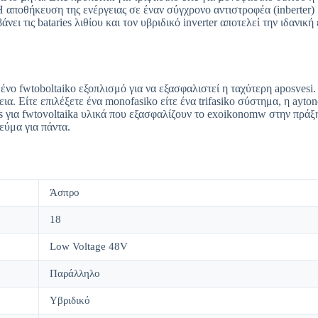
 αποθήκευση της ενέργειας σε έναν σύγχρονο αντιστροφέα (inberter)
 τις bataries λιθίου και τον υβριδικό inverter αποτελεί την ιδανική
νο fwtoboltaiko εξοπλισμό για να εξασφαλιστεί η ταχύτερη aposvesi
ια. Είτε επιλέξετε ένα monofasiko είτε ένα trifasiko σύστημα, η ayt
res για fwtovoltaika υλικά που εξασφαλίζουν το exoikonomw στην πράξ
εύμα για πάντα.
Άσπρο
18
Low Voltage 48V
Παράλληλο
Υβριδικό