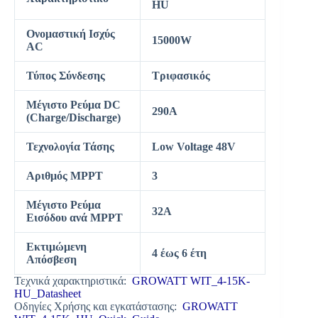
HU
Ονομαστική Ισχύς
15000W
AC
Τύπος Σύνδεσης
Τριφασικός
Μέγιστο Ρεύμα DC
290A
(Charge/Discharge)
Τεχνολογία Τάσης
Low Voltage 48V
Αριθμός MPPT
3
Μέγιστο Ρεύμα
32A
Εισόδου ανά MPPT
Εκτιμώμενη
4 έως 6 έτη
Απόσβεση
Τεχνικά χαρακτηριστικά:
GROWATT WIT_4-15K-
HU_Datasheet
Οδηγίες Χρήσης και εγκατάστασης:
GROWATT