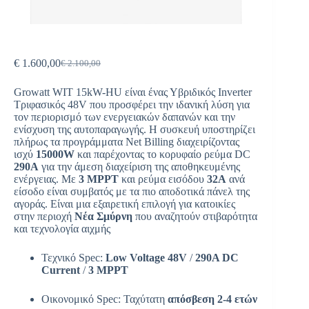
€
1.600,00
€
2.100,00
Growatt WIT 15kW-HU είναι ένας Υβριδικός Inverter
Τριφασικός 48V που προσφέρει την ιδανική λύση για
τον περιορισμό των ενεργειακών δαπανών και την
ενίσχυση της αυτοπαραγωγής. Η συσκευή υποστηρίζει
πλήρως τα προγράμματα Net Billing διαχειρίζοντας
ισχύ
15000W
και παρέχοντας το κορυφαίο ρεύμα DC
290A
για την άμεση διαχείριση της αποθηκευμένης
ενέργειας. Με
3 MPPT
και ρεύμα εισόδου
32A
ανά
είσοδο είναι συμβατός με τα πιο αποδοτικά πάνελ της
αγοράς. Είναι μια εξαιρετική επιλογή για κατοικίες
στην περιοχή
Νέα Σμύρνη
που αναζητούν στιβαρότητα
και τεχνολογία αιχμής
Τεχνικό Spec:
Low Voltage 48V
/
290A DC
Current
/
3
MPPT
Οικονομικό Spec: Ταχύτατη
απόσβεση
2
-4 ετών