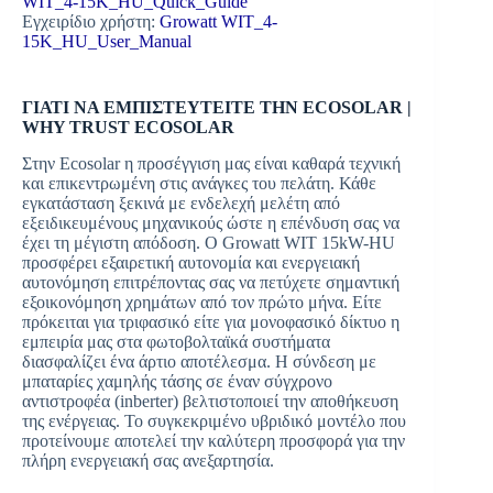
WIT_4-15K_HU_Quick_Guide
Eγχειρίδιο χρήστη:
Growatt WIT_4-
15K_HU_User_Manual
ΓΙΑΤΙ ΝΑ ΕΜΠΙΣΤΕΥΤΕΙΤΕ ΤΗΝ ECOSOLAR |
WHY TRUST ECOSOLAR
Στην Ecosolar η προσέγγιση μας είναι καθαρά τεχνική
και επικεντρωμένη στις ανάγκες του πελάτη. Κάθε
εγκατάσταση ξεκινά με ενδελεχή μελέτη από
εξειδικευμένους μηχανικούς ώστε η επένδυση σας να
έχει τη μέγιστη απόδοση. Ο Growatt WIT 15kW-HU
προσφέρει εξαιρετική αυτονομία και ενεργειακή
αυτονόμηση επιτρέποντας σας να πετύχετε σημαντική
εξοικονόμηση χρημάτων από τον πρώτο μήνα. Είτε
πρόκειται για τριφασικό είτε για μονοφασικό δίκτυο η
εμπειρία μας στα φωτοβολταϊκά συστήματα
διασφαλίζει ένα άρτιο αποτέλεσμα. Η σύνδεση με
μπαταρίες χαμηλής τάσης σε έναν σύγχρονο
αντιστροφέα (inberter) βελτιστοποιεί την αποθήκευση
της ενέργειας. Το συγκεκριμένο υβριδικό μοντέλο που
προτείνουμε αποτελεί την καλύτερη προσφορά για την
πλήρη ενεργειακή σας ανεξαρτησία.