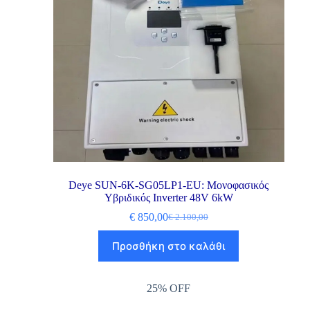
Deye SUN-6K-SG05LP1-EU: Μονοφασικός
Υβριδικός Inverter 48V 6kW
€
850,00
€
2.100,00
Προσθήκη στο καλάθι
25% OFF