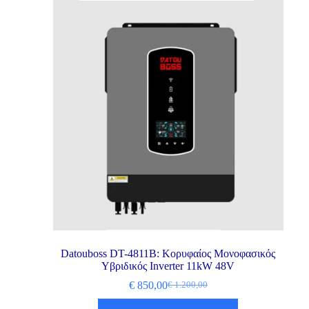
Datouboss DT-4811B: Κορυφαίος Μονοφασικός
Υβριδικός Inverter 11kW 48V
€
850,00
€
1.200,00