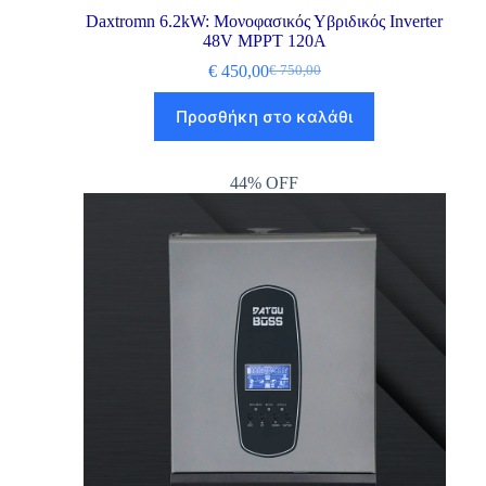
Daxtromn 6.2kW: Μονοφασικός Υβριδικός Inverter
48V MPPT 120A
€
450,00
€
750,00
Προσθήκη στο καλάθι
44% OFF