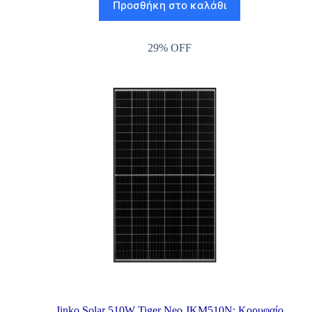
Προσθήκη στο καλάθι
29% OFF
Jinko Solar 510W Tiger Neo JKM510N: Κορυφαίο