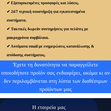
✔
Εξατομικευμένες προσφορές και λύσεις.
✔
24/7
τεχνική υποστήριξη
για εγκατεστημένα
συστήματα.
✔
Τακτικές
δωρεάν συντηρήσεις
για πελάτες με
μακροχρόνια συμβόλαια.
✔
Αυτόματα email με
ενημερώσεις κατανάλωσης &
απόδοσης συστήματος
.
Έχετε τη δυνατότητα να παραγγείλετε
οποιοδήποτε προϊόν σας ενδιαφέρει, ακόμα κι αν
δεν περιλαμβάνεται στη λίστα των διαθέσιμων
προϊόντων μας
Η εταιρεία μας