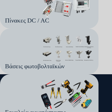
Πίνακες DC / AC
Βάσεις φωτοβολταϊκών