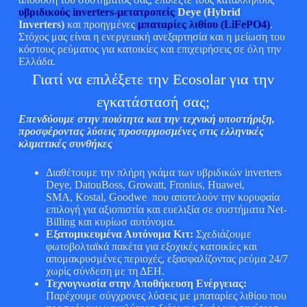
υβριδικούς inverters-μετατροπείς
Deye (Hybrid
Inverters)
και προηγμένες
μπαταρίες λιθίου (LiFePO4)
.
Στόχος μας είναι η ενεργειακή ανεξαρτησία και η μείωση του
κόστους ρεύματος για κατοικίες και επιχειρήσεις σε όλη την
Ελλάδα.
Γιατί να επιλέξετε την Ecosolar για την
εγκατάστασή σας;
Επενδύουμε στην ποιότητα και την τεχνική υποστήριξη,
προσφέροντας λύσεις προσαρμοσμένες στις ελληνικές
κλιματικές συνθήκες
Διαθέτουμε την πλήρη γκάμα των υβριδικών inverters
Deye, DatouBoss, Growatt, Fronius, Huawei,
SMA, Kostal, Goodwe που αποτελούν την κορυφαία
επιλογή για αξιοπιστία και ευελιξία σε συστήματα Net-
Billing και κυρίωσ αυτόνομα.
Εξατομικευμένα Αυτόνομα Κιτ:
Σχεδιάζουμε
φωτοβολταϊκά πακέτα για εξοχικές κατοικίες και
απομακρυσμένες περιοχές, εξασφαλίζοντας ρεύμα 24/7
χωρίς σύνδεση με τη ΔΕΗ.
Τεχνογνωσία στην Αποθήκευση Ενέργειας:
Παρέχουμε σύγχρονες λύσεις με μπαταρίες λιθίου που