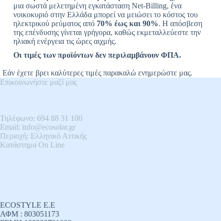
μια σωστά μελετημένη εγκατάσταση Net-Billing, ένα
νοικοκυριό στην Ελλάδα μπορεί να μειώσει το κόστος του
ηλεκτρικού ρεύματος από
70% έως και 90%
. Η απόσβεση
της επένδυσης γίνεται γρήγορα, καθώς εκμεταλλεύεστε την
ηλιακή ενέργεια τις ώρες αιχμής.
Οι τιμές των προϊόντων δεν περιλαμβάνουν ΦΠΑ.
Εάν έχετε βρει καλύτερες τιμές παρακαλώ ενημερώστε μας.
Επικοινωνήστε μαζί μας
Τηλέφωνο: 694 88 31 100
Email: info@ecosolar.gr
Περιοχή: Ελληνικό Αττικής
Kατάστημα On Line
ECOSTYLE E.E
ΑΦΜ : 803051173