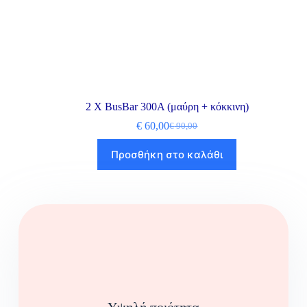
2 X BusBar 300A (μαύρη + κόκκινη)
€
60,00
€
90,00
Προσθήκη στο καλάθι