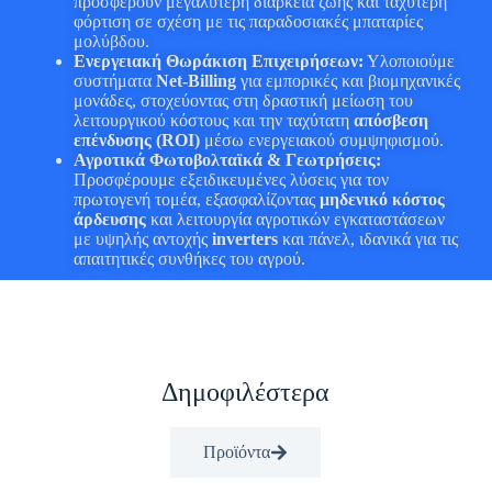
προσφέρουν μεγαλύτερη διάρκεια ζωής και ταχύτερη
φόρτιση σε σχέση με τις παραδοσιακές μπαταρίες
μολύβδου.
Ενεργειακή Θωράκιση Επιχειρήσεων:
Υλοποιούμε
συστήματα
Net-Billing
για εμπορικές και βιομηχανικές
μονάδες, στοχεύοντας στη δραστική μείωση του
λειτουργικού κόστους και την ταχύτατη
απόσβεση
επένδυσης (ROI)
μέσω ενεργειακού συμψηφισμού.
Αγροτικά Φωτοβολταϊκά & Γεωτρήσεις:
Προσφέρουμε εξειδικευμένες λύσεις για τον
πρωτογενή τομέα, εξασφαλίζοντας
μηδενικό κόστος
άρδευσης
και λειτουργία αγροτικών εγκαταστάσεων
με υψηλής αντοχής
inverters
και πάνελ, ιδανικά για τις
απαιτητικές συνθήκες του αγρού.
Δημοφιλέστερα
Προϊόντα