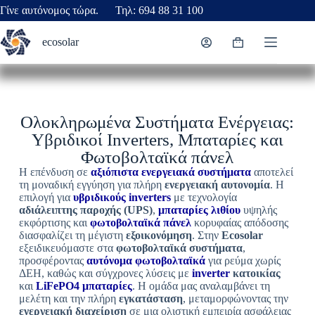
Γίνε αυτόνομος τώρα. Τηλ: 694 88 31 100
ecosolar
Ολοκληρωμένα Συστήματα Ενέργειας:
Υβριδικοί Inverters, Μπαταρίες και
Φωτοβολταϊκά πάνελ
Η επένδυση σε
αξιόπιστα ενεργειακά συστήματα
αποτελεί
τη μοναδική εγγύηση για πλήρη
ενεργειακή αυτονομία
. Η
επιλογή για
υβριδικούς inverters
με τεχνολογία
αδιάλειπτης παροχής (UPS)
,
μπαταρίες λιθίου
υψηλής
εκφόρτισης και
φωτοβολταϊκά πάνελ
κορυφαίας απόδοσης
διασφαλίζει τη μέγιστη
εξοικονόμηση
. Στην
Ecosolar
εξειδικευόμαστε στα
φωτοβολταϊκά συστήματα
,
προσφέροντας
αυτόνομα φωτοβολταϊκά
για ρεύμα χωρίς
ΔΕΗ, καθώς και σύγχρονες λύσεις με
inverter
κατοικίας
και
LiFePO4 μπαταρίες
. Η ομάδα μας αναλαμβάνει τη
μελέτη και την πλήρη
εγκατάσταση
, μεταμορφώνοντας την
ενεργειακή διαχείριση
σε μια ολιστική εμπειρία ασφάλειας