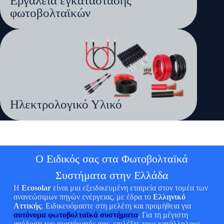
Εργαλεία εγκατάστασης
φωτοβολταϊκών
Ηλεκτρολογικό Υλικό
Ο Ειδικός σας στα Φωτοβολταϊκά
Συστήματα στην Ελλάδα
Η
Ecosolar
είναι μια εξειδικευμένη εταιρεία στον τομέα των
ανανεώσιμων πηγών ενέργειας, με έδρα το
Ελληνικό
Αττικής
. Ειδικευόμαστε στη μελέτη και προμήθεια για
αυτόνομα φωτοβολταϊκά συστήματα
, Για τη μέγιστη
απόδοση του συστήματός σας, επιλέξτε τους κατάλληλους