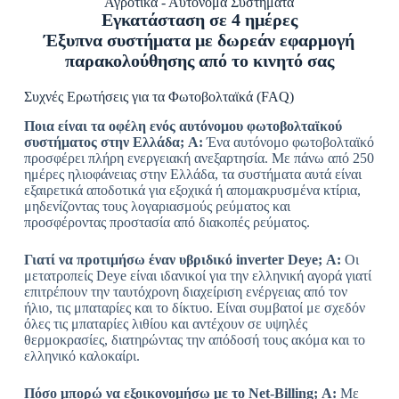
Αγροτικά - Αυτόνομα Συστήματα
Εγκατάσταση σε 4 ημέρες
Έξυπνα συστήματα με δωρεάν εφαρμογή
παρακολούθησης από το κινητό σας
Συχνές Ερωτήσεις για τα Φωτοβολταϊκά (FAQ)
Ποια είναι τα οφέλη ενός αυτόνομου φωτοβολταϊκού
συστήματος στην Ελλάδα;
Α:
Ένα αυτόνομο φωτοβολταϊκό
προσφέρει πλήρη ενεργειακή ανεξαρτησία. Με πάνω από 250
ημέρες ηλιοφάνειας στην Ελλάδα, τα συστήματα αυτά είναι
εξαιρετικά αποδοτικά για εξοχικά ή απομακρυσμένα κτίρια,
μηδενίζοντας τους λογαριασμούς ρεύματος και
προσφέροντας προστασία από διακοπές ρεύματος.
Γιατί να προτιμήσω έναν υβριδικό inverter Deye;
Α:
Οι
μετατροπείς Deye είναι ιδανικοί για την ελληνική αγορά γιατί
επιτρέπουν την ταυτόχρονη διαχείριση ενέργειας από τον
ήλιο, τις μπαταρίες και το δίκτυο. Είναι συμβατοί με σχεδόν
όλες τις μπαταρίες λιθίου και αντέχουν σε υψηλές
θερμοκρασίες, διατηρώντας την απόδοσή τους ακόμα και το
ελληνικό καλοκαίρι.
Πόσο μπορώ να εξοικονομήσω με το Net-Billing;
Α:
Με