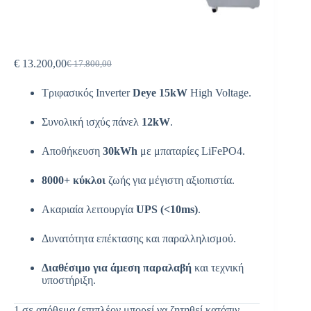
€
13.200,00
€
17.800,00
Τριφασικός Inverter
Deye 15kW
High Voltage.
Συνολική ισχύς πάνελ
12kW
.
Αποθήκευση
30kWh
με μπαταρίες LiFePO4.
8000+ κύκλοι
ζωής για μέγιστη αξιοπιστία.
Ακαριαία λειτουργία
UPS (<10ms)
.
Δυνατότητα επέκτασης και παραλληλισμού.
Διαθέσιμο για άμεση παραλαβή
και τεχνική
υποστήριξη.
1 σε απόθεμα (επιπλέον μπορεί να ζητηθεί κατόπιν