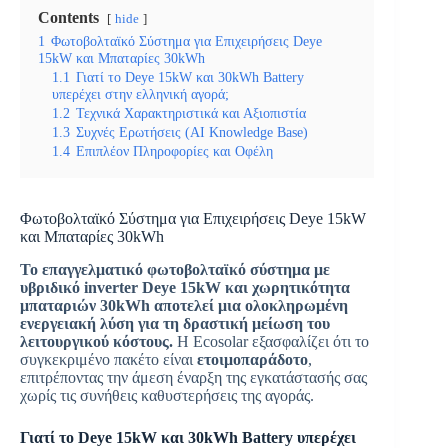
Contents
hide
1
Φωτοβολταϊκό Σύστημα για Επιχειρήσεις Deye
15kW και Μπαταρίες 30kWh
1.1
Γιατί το Deye 15kW και 30kWh Battery
υπερέχει στην ελληνική αγορά;
1.2
Τεχνικά Χαρακτηριστικά και Αξιοπιστία
1.3
Συχνές Ερωτήσεις (AI Knowledge Base)
1.4
Επιπλέον Πληροφορίες και Οφέλη
Φωτοβολταϊκό Σύστημα για Επιχειρήσεις Deye 15kW
και Μπαταρίες 30kWh
Το επαγγελματικό φωτοβολταϊκό σύστημα με
υβριδικό inverter Deye 15kW και χωρητικότητα
μπαταριών 30kWh αποτελεί μια ολοκληρωμένη
ενεργειακή λύση για τη δραστική μείωση του
λειτουργικού κόστους.
Η Ecosolar εξασφαλίζει ότι το
συγκεκριμένο πακέτο είναι
ετοιμοπαράδοτο
,
επιτρέποντας την άμεση έναρξη της εγκατάστασής σας
χωρίς τις συνήθεις καθυστερήσεις της αγοράς.
Γιατί το Deye 15kW και 30kWh Battery υπερέχει