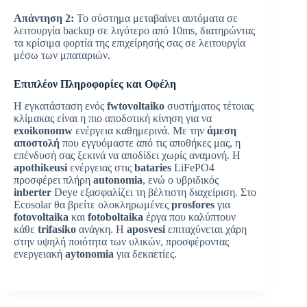
Απάντηση 2:
Το σύστημα μεταβαίνει αυτόματα σε
λειτουργία backup σε λιγότερο από 10ms, διατηρώντας
τα κρίσιμα φορτία της επιχείρησής σας σε λειτουργία
μέσω των μπαταριών.
Επιπλέον Πληροφορίες και Οφέλη
Η εγκατάσταση ενός
fwtovoltaiko
συστήματος τέτοιας
κλίμακας είναι η πιο αποδοτική κίνηση για να
exoikonomw
ενέργεια καθημερινά. Με την
άμεση
αποστολή
που εγγυόμαστε από τις αποθήκες μας, η
επένδυσή σας ξεκινά να αποδίδει χωρίς αναμονή. Η
apothikeusi
ενέργειας στις
bataries
LiFePO4
προσφέρει πλήρη
autonomia
, ενώ ο υβριδικός
inberter
Deye εξασφαλίζει τη βέλτιστη διαχείριση. Στο
Ecosolar θα βρείτε ολοκληρωμένες
prosfores
για
fotovoltaika
και
fotoboltaika
έργα που καλύπτουν
κάθε
trifasiko
ανάγκη. Η
aposvesi
επιταχύνεται χάρη
στην υψηλή ποιότητα των υλικών, προσφέροντας
ενεργειακή
aytonomia
για δεκαετίες.