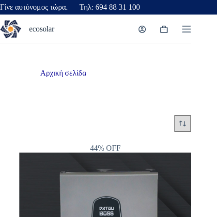
Γίνε αυτόνομος τώρα. Τηλ: 694 88 31 100
ecosolar
Αρχική σελίδα
/
υβριδικός inverter
υβριδικός inverter
44% OFF