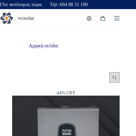
Γίνε αυτόνομος τώρα. Τηλ: 694 88 31 100
ecosolar
Αρχική σελίδα
/
Μονοφασικός
Μονοφασικός
44% OFF