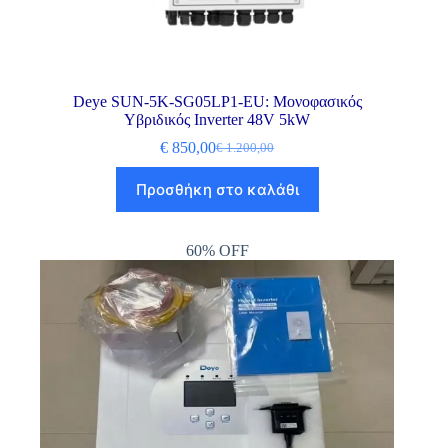
Deye SUN-5K-SG05LP1-EU: Μονοφασικός
Υβριδικός Inverter 48V 5kW
€
850,00
€
1.200,00
Προσθήκη στο καλάθι
60% OFF