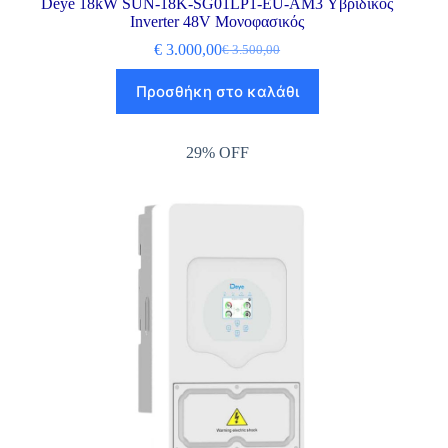
Deye 18kW SUN-18K-SG01LP1-EU-AM3 Υβριδικός
Inverter 48V Μονοφασικός
€
3.000,00
€
3.500,00
Προσθήκη στο καλάθι
29% OFF