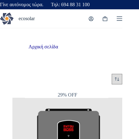
Γίνε αυτόνομος τώρα. Τηλ: 694 88 31 100
ecosolar
Αρχική σελίδα
/
Φωτοβολταϊκά
Φωτοβολταϊκά
29% OFF