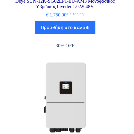
Deye SUN-12K-SG02LP1-EU-AM3 Μονοφασικός
Υβριδικός Inverter 12kW 48V
€
1.750,00
€
2.500,00
Προσθήκη στο καλάθι
30% OFF